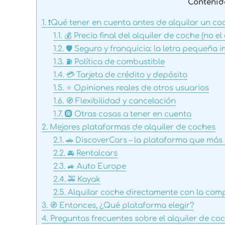
Contenid
1.
❗Qué tener en cuenta antes de alquilar un co
1.1.
💰 Precio final del alquiler de coche (no e
1.2.
🛡️ Seguro y franquicia: la letra pequeña 
1.3.
⛽ Política de combustible
1.4.
💳 Tarjeta de crédito y depósito
1.5.
⭐ Opiniones reales de otros usuarios
1.6.
🧭 Flexibilidad y cancelación
1.7.
🛞 Otras cosas a tener en cuenta
2.
Mejores plataformas de alquiler de coches
2.1.
🚗 DiscoverCars – la plataforma que más u
2.2.
🚘 Rentalcars
2.3.
🚙 Auto Europe
2.4.
🚕 Kayak
2.5.
Alquilar coche directamente con la com
3.
🧭 Entonces, ¿Qué plataforma elegir?
4.
Preguntas frecuentes sobre el alquiler de co