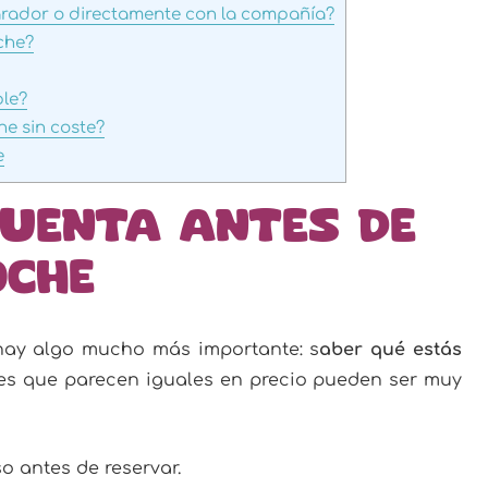
arador o directamente con la compañía?
che?
ble?
he sin coste?
e
cuenta antes de
oche
 hay algo mucho más importante: s
aber qué estás
res que parecen iguales en precio pueden ser muy
o antes de reservar.