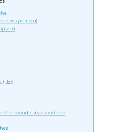
os
che
l que ves primero)
importa
tilizo
pañía: cuándo sí y cuándo no
ches