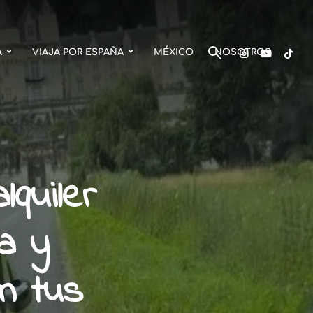
A
VIAJA POR ESPAÑA
MÉXICO
NOSOTROS
quiler
a y
n tus