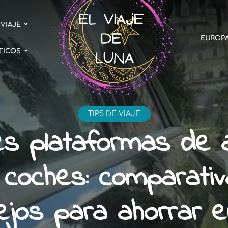
 VIAJE
EUROP
TICOS
TIPS DE VIAJE
es plataformas de al
 coches: comparativ
ejos para ahorrar e