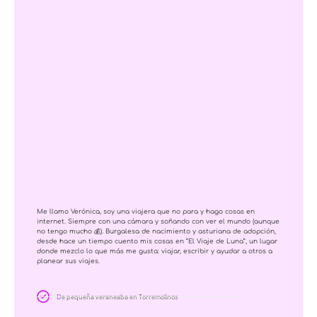
Me llamo Verónica, soy una viajera que no para y hago cosas en
internet. Siempre con una cámara y soñando con ver el mundo (aunque
no tengo mucho 💰). Burgalesa de nacimiento y asturiana de adopción,
desde hace un tiempo cuento mis cosas en “El Viaje de Luna”, un lugar
donde mezclo lo que más me gusta: viajar, escribir y ayudar a otros a
planear sus viajes.
De pequeña veraneaba en Torremolinos