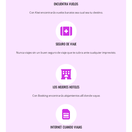
Qué ver en Roma en 5 días:
ENCUENTRA VUELOS
itinerario completo + mapa y
Con Kiwi encontrarás vuelos baratos sea cual sea tu destino.
consejos
SEGURO DE VIAJE
Nunca viajes sin un buen seguro de viaje que te cubra ante cualquier imprevisto.
LOS MEJORES HOTELES
Con Booking encontrarás alojamientos allí donde vayas
BÉLGICA
Los mejores Free tour en Lovaina
INTERNET CUANDO VIAJAS