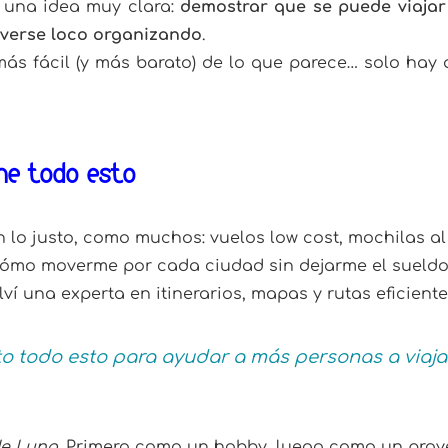
 una idea muy clara:
demostrar que se puede viajar 
lverse loco organizando
.
 más fácil (y más barato) de lo que parece… solo ha
ne todo esto
lo justo, como muchos: vuelos low cost, mochilas al 
ómo moverme por cada ciudad sin dejarme el sueldo
ví una experta en itinerarios, mapas y rutas eficient
o todo esto para ayudar a más personas a viaja
de Luna
. Primero como un hobby, luego como un proye