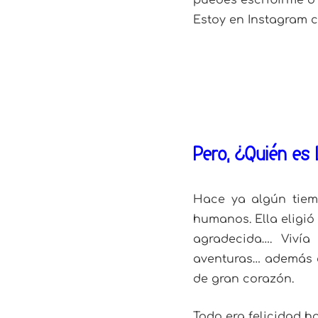
puedes escribirme o
Estoy en Instagram
Pero, ¿Quién es
Hace ya algún tiemp
humanos. Ella eligió
agradecida…. Vivía
aventuras… además c
de gran corazón.
Todo era felicidad h