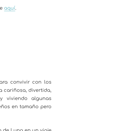
me
aquí
.
ara convivir con los
 cariñosa, divertida,
 y viviendo algunas
ueños en tamaño pero
o de Luna en un viaje