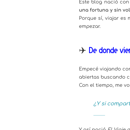
Este blog nació con
una fortuna y sin vo
Porque sí, viajar es
empezar.
✈️
De dónde vie
Empecé viajando con 
abiertas buscando c
Con el tiempo, me vol
¿Y si compart
Y así nació
El Viaje 