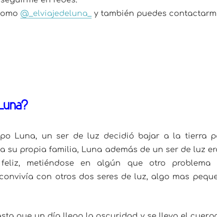
 seguirme en redes.
 como
@_elviajedeluna_
y también puedes contactar
 Luna?
o Luna, un ser de luz decidió bajar a la tierra p
 a su propia familia, Luna además de un ser de luz era
 feliz, metiéndose en algún que otro problema
onvivía con otros dos seres de luz, algo mas peq
asta que un día llego la oscuridad y se llevo el cuerp