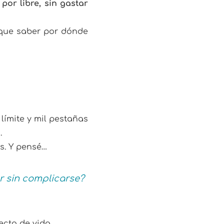
por libre, sin gastar
y que saber por dónde
límite y mil pestañas
.
es. Y pensé…
r sin complicarse?
cto de vida.