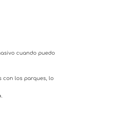
o masivo cuando puedo
 con los parques, lo
o
.