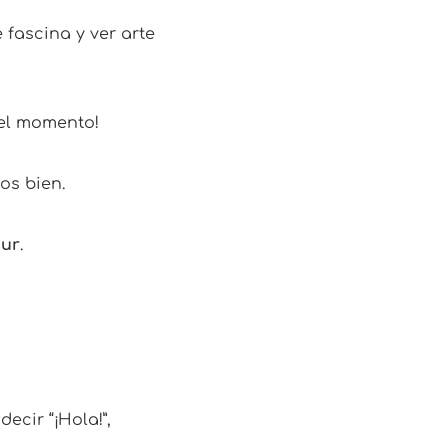
 fascina y ver arte
 el momento!
los bien.
sur
.
ecir “¡Hola!”,