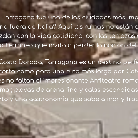
 Tarragona fue una de las ciudades más imp
o fuera de Italia? Aquí las ruinas no están
clan con la vida cotidiana, con las terrazas a
diterráneo que invita a perder la noción del
Costa Dorada, Tarragona es un destino perf
orta como para una ruta más larga por Cata
s no faltan el impresionante Anfiteatro roma
 mar, playas de arena fina y calas escondida
to y una gastronomía que sabe a mar y trad