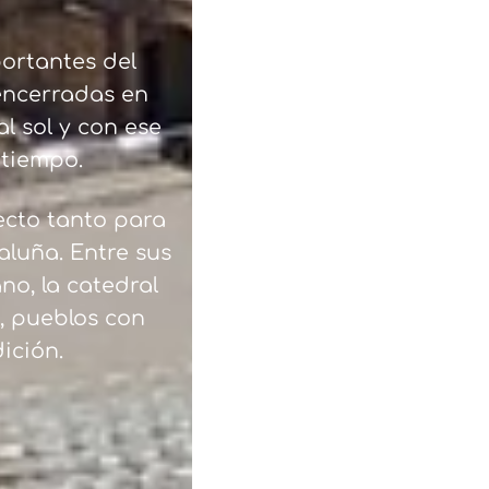
ortantes del
 encerradas en
l sol y con ese
 tiempo.
ecto tanto para
luña. Entre sus
no, la catedral
s, pueblos con
ición.