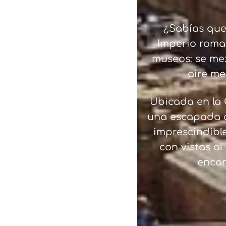
¿Sabías que
Imperio roman
museos: se mez
aire me
Ubicada en la 
una escapada c
imprescindible
con vistas al
encan