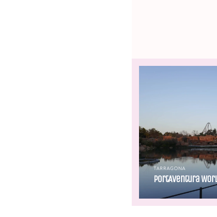
TARRAGONA
PortAventura Wor