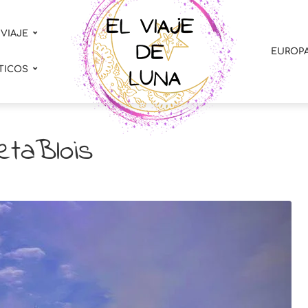
 VIAJE
EUROP
TICOS
etaBlois