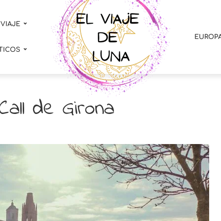
 VIAJE
EUROP
TICOS
Call de Girona