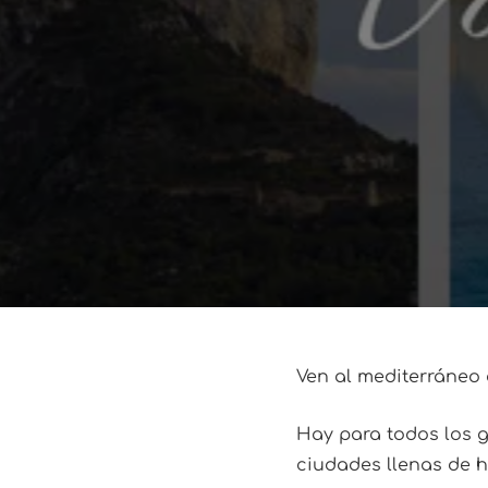
Ven al mediterráneo 
Hay para todos los g
ciudades llenas de hi