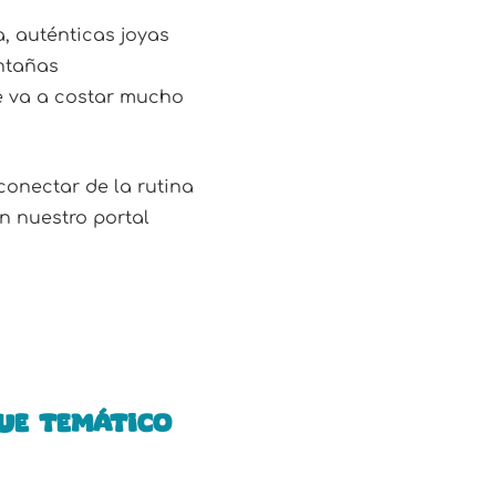
a, auténticas joyas
ontañas
Te va a costar mucho
conectar de la rutina
n nuestro portal
ue temático