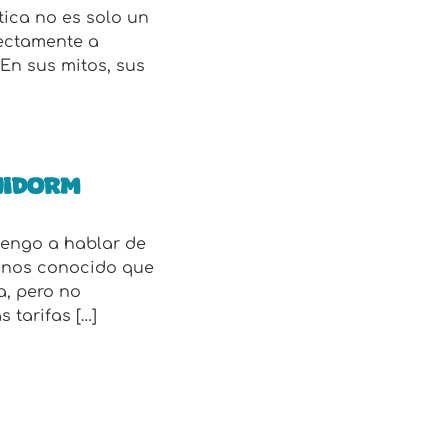
tica no es solo un
rectamente a
En sus mitos, sus
nidorm
 vengo a hablar de
enos conocido que
a, pero no
 tarifas […]