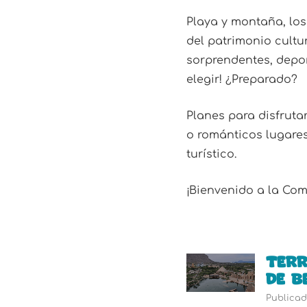
Playa y montaña, los
del patrimonio cultu
sorprendentes, deport
elegir! ¿Preparado?
Planes para disfruta
o románticos lugare
turístico.
¡Bienvenido a la Com
Terr
de B
Publicado