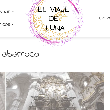
 VIAJE
EUROP
TICOS
tabarroco