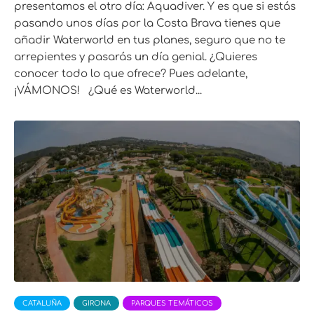
presentamos el otro día: Aquadiver. Y es que si estás
pasando unos días por la Costa Brava tienes que
añadir Waterworld en tus planes, seguro que no te
arrepientes y pasarás un día genial. ¿Quieres
conocer todo lo que ofrece? Pues adelante,
¡VÁMONOS! ¿Qué es Waterworld...
CATALUÑA
GIRONA
PARQUES TEMÁTICOS