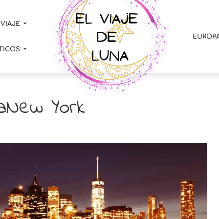
 VIAJE
EUROP
TICOS
taNew York