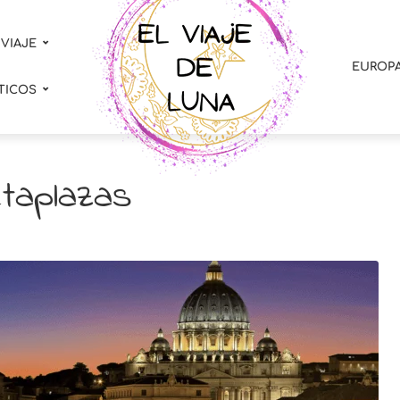
 VIAJE
EUROP
TICOS
etaplazas