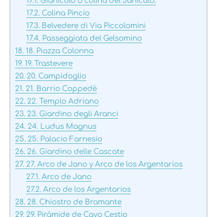
17.1.
Gianicolo o colína del Janículo.
17.2.
Colina Pincio
17.3.
Belvedere di Via Piccolomini
17.4.
Passeggiata del Gelsomino
18.
18. Piazza Colonna
19.
19. Trastevere
20.
20. Campidoglio
21.
21. Barrio Coppedè
22.
22. Templo Adriano
23.
23. Giardino degli Aranci
24.
24. Ludus Magnus
25.
25. Palacio Farnesio
26.
26. Giardino delle Cascate
27.
27. Arco de Jano y Arco de los Argentarios
27.1.
Arco de Jano
27.2.
Arco de los Argentarios
28.
28. Chiostro de Bramante
29.
29. Pirámide de Cayo Cestio