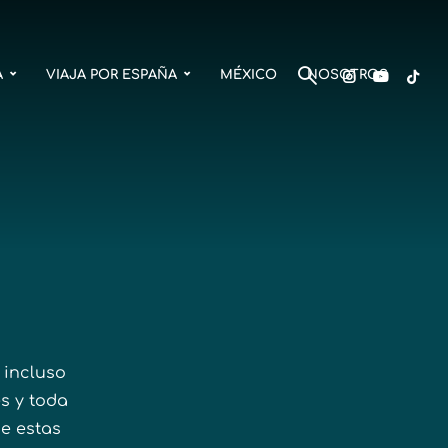
A
VIAJA POR ESPAÑA
MÉXICO
NOSOTROS
 incluso
es y toda
ue estas