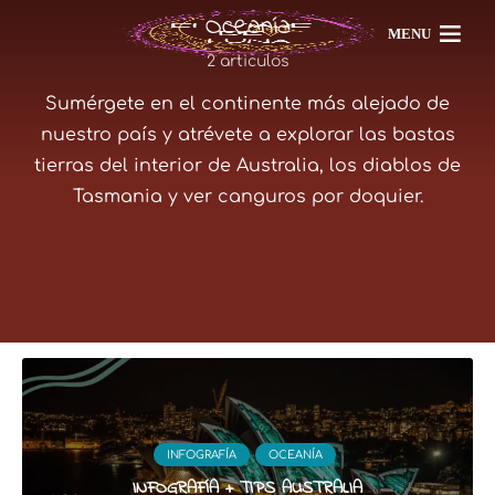
Oceanía
MENU
2 articulos
Sumérgete en el continente más alejado de
nuestro país y atrévete a explorar las bastas
tierras del interior de Australia, los diablos de
Tasmania y ver canguros por doquier.
INFOGRAFÍA
OCEANÍA
INFOGRAFÍA + TIPS AUSTRALIA