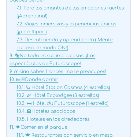
puedes perder
7.1.
Para los amantes de las emociones fuertes
(¡Adrenalina!)
7.2.
Viajes inmersivos y experiencias únicas
(¡para flipar!)
7.3.
Descubriendo y aprendiendo (¡Mente
curiosa en modo ON!)
8.
🎭No todo es subirse a cosas: ¡Los
espectáculos de Futuroscope!
9.
ℹ️Y sino sabes francés, ¡no te preocupes!
10.
🛌🏼Donde dormir
10.1.
🪐 Hôtel Station Cosmos (4 estrellas)
10.2.
🌿 Hôtel Ecolodgee (3 estrellas)
10.3.
🛏️ Hôtel du Futuroscope (1 estrella)
10.4.
🏨Hoteles asociados
10.5.
Hoteles en los alrededores
11.
🍽️Comer en el parque
11.1.
🍽️ Restaurantes con servicio en mesa