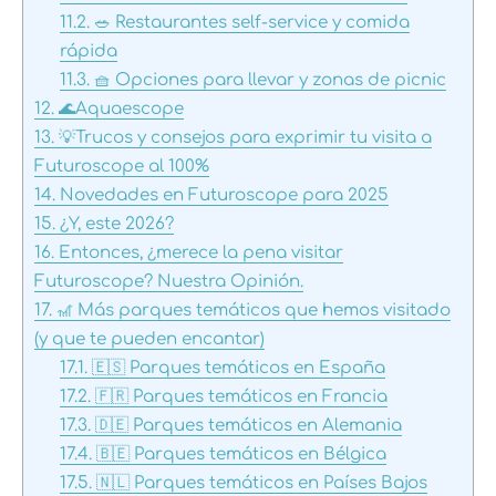
11.2.
🥗 Restaurantes self-service y comida
rápida
11.3.
🧺 Opciones para llevar y zonas de picnic
12.
🌊Aquaescope
13.
💡Trucos y consejos para exprimir tu visita a
Futuroscope al 100%
14.
Novedades en Futuroscope para 2025
15.
¿Y, este 2026?
16.
Entonces, ¿merece la pena visitar
Futuroscope? Nuestra Opinión.
17.
🎢 Más parques temáticos que hemos visitado
(y que te pueden encantar)
17.1.
🇪🇸 Parques temáticos en España
17.2.
🇫🇷 Parques temáticos en Francia
17.3.
🇩🇪 Parques temáticos en Alemania
17.4.
🇧🇪 Parques temáticos en Bélgica
17.5.
🇳🇱 Parques temáticos en Países Bajos