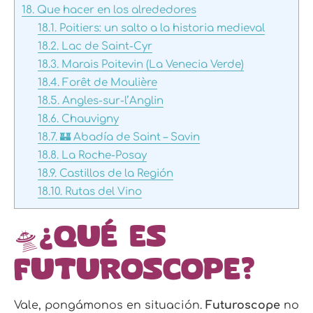
18.
Que hacer en los alrededores
18.1.
Poitiers: un salto a la historia medieval
18.2.
Lac de Saint-Cyr
18.3.
Marais Poitevin (La Venecia Verde)
18.4.
Forêt de Moulière
18.5.
Angles-sur-l’Anglin
18.6.
Chauvigny
18.7.
🏰 Abadía de Saint – Savin
18.8.
La Roche-Posay
18.9.
Castillos de la Región
18.10.
Rutas del Vino
🛸¿Qué es
Futuroscope?
Vale, pongámonos en situación.
Futuroscope
no