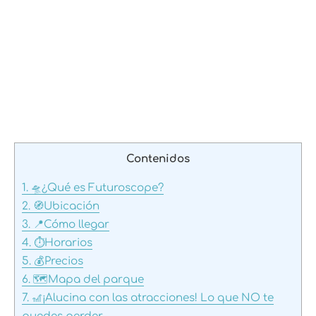
Contenidos
1.
🛸¿Qué es Futuroscope?
2.
🧭Ubicación
3.
📍Cómo llegar
4.
⏱️Horarios
5.
💰Precios
6.
🗺️Mapa del parque
7.
🎢¡Alucina con las atracciones! Lo que NO te