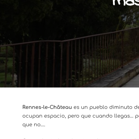
más
Rennes-le-Château
es un pueblo diminuto de
ocupan espacio, pero que cuando llegas… pe
que no….