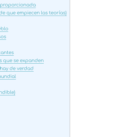
sproporcionada
de que empiecen las teorías)
eblo
sos
tantes
as que se expanden
 hay de verdad
mundial
ndible)