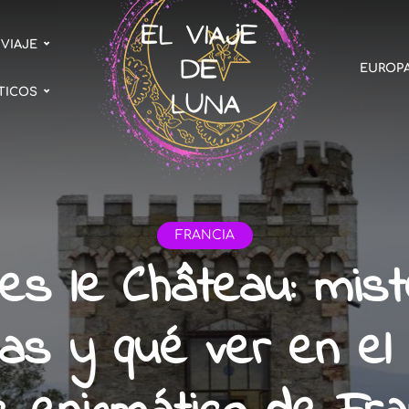
 VIAJE
EUROP
TICOS
FRANCIA
es le Château: miste
as y qué ver en el