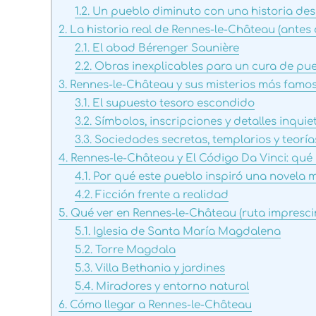
1.2.
Un pueblo diminuto con una historia de
2.
La historia real de Rennes-le-Château (antes 
2.1.
El abad Bérenger Saunière
2.2.
Obras inexplicables para un cura de pu
3.
Rennes-le-Château y sus misterios más famo
3.1.
El supuesto tesoro escondido
3.2.
Símbolos, inscripciones y detalles inquie
3.3.
Sociedades secretas, templarios y teorí
4.
Rennes-le-Château y El Código Da Vinci: qué
4.1.
Por qué este pueblo inspiró una novela 
4.2.
Ficción frente a realidad
5.
Qué ver en Rennes-le-Château (ruta impresci
5.1.
Iglesia de Santa María Magdalena
5.2.
Torre Magdala
5.3.
Villa Bethania y jardines
5.4.
Miradores y entorno natural
6.
Cómo llegar a Rennes-le-Château