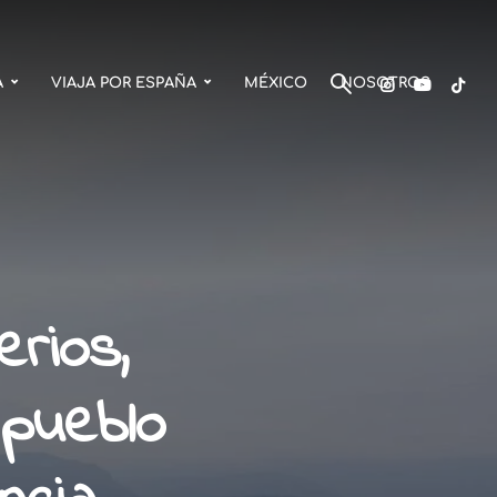
A
VIAJA POR ESPAÑA
MÉXICO
NOSOTROS
rios,
 pueblo