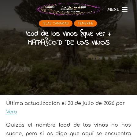
MENU
ISLAS CANARIAS
TENERIFE
Icod de los Vinos {que ver +
MAPA}COD DE LOS VINOS
Última actualización el 20 de julio de 2026 por
Vero
Quizás el nombre
Icod de los vinos
no nos
suene, pero si os digo que aquí se encuentra