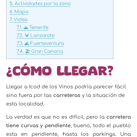
5.
Actividades por la zona
6.
Mapa
7.
Video
7.1.
🌋 Tenerife
7.2.
🦀 Lanzarote
7.3.
🌊 Fuerteventura
7.4.
🏖️ Gran Canaria
¿Cómo llegar?
Llegar a Icod de los Vinos podría parecer fácil
sino fuera por las
carreteras
y la situación de
esta localidad.
La verdad es que no es difícil, pero la
carretera
tiene curvas y pendiente
, bueno, todo el pueblo
esta en pendiente, hasta los parkings. Una