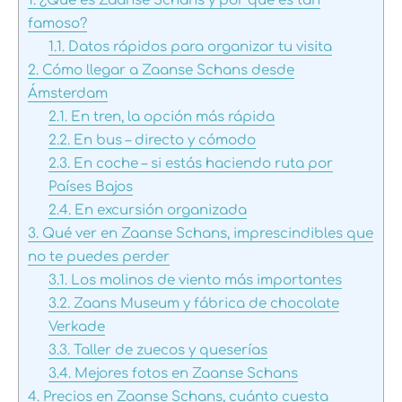
1.
¿Qué es Zaanse Schans y por qué es tan
famoso?
1.1.
Datos rápidos para organizar tu visita
2.
Cómo llegar a Zaanse Schans desde
Ámsterdam
2.1.
En tren, la opción más rápida
2.2.
En bus – directo y cómodo
2.3.
En coche – si estás haciendo ruta por
Países Bajos
2.4.
En excursión organizada
3.
Qué ver en Zaanse Schans, imprescindibles que
no te puedes perder
3.1.
Los molinos de viento más importantes
3.2.
Zaans Museum y fábrica de chocolate
Verkade
3.3.
Taller de zuecos y queserías
3.4.
Mejores fotos en Zaanse Schans
4.
Precios en Zaanse Schans, cuánto cuesta