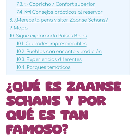
7.3.
✨ Capricho / Confort superior
7.4.
🗺️ Consejos prácticos al reservar
8.
¿Merece la pena visitar Zaanse Schans?
9.
Mapa
10.
Sigue explorando Países Bajos
10.1.
Ciudades imprescindibles
10.2.
Pueblos con encanto y tradición
10.3.
Experiencias diferentes
10.4.
Parques temáticos
¿Qué es Zaanse
Schans y por
qué es tan
famoso?