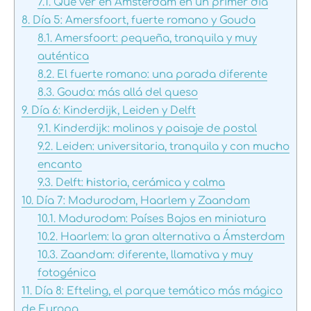
7.1.
Qué ver en Ámsterdam en un primer día
8.
Día 5: Amersfoort, fuerte romano y Gouda
8.1.
Amersfoort: pequeña, tranquila y muy
auténtica
8.2.
El fuerte romano: una parada diferente
8.3.
Gouda: más allá del queso
9.
Día 6: Kinderdijk, Leiden y Delft
9.1.
Kinderdijk: molinos y paisaje de postal
9.2.
Leiden: universitaria, tranquila y con mucho
encanto
9.3.
Delft: historia, cerámica y calma
10.
Día 7: Madurodam, Haarlem y Zaandam
10.1.
Madurodam: Países Bajos en miniatura
10.2.
Haarlem: la gran alternativa a Ámsterdam
10.3.
Zaandam: diferente, llamativa y muy
fotogénica
11.
Día 8: Efteling, el parque temático más mágico
de Europa