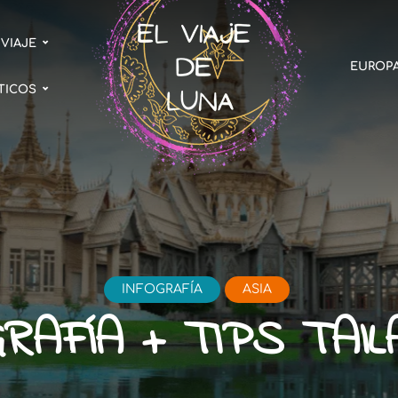
 VIAJE
EUROP
TICOS
INFOGRAFÍA
ASIA
RAFÍA + TIPS TAI