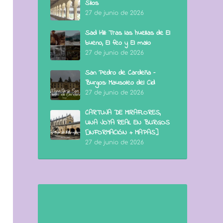
Silos
27 de junio de 2026
Sad Hill: Tras las huellas de El
bueno, El feo y El malo
27 de junio de 2026
San Pedro de Cardeña –
Burgos: Mausoleo del Cid
27 de junio de 2026
CARTUJA DE MIRAFLORES,
UNA JOYA REAL EN BURGOS
[INFORMACIÓN + MAPAS]
27 de junio de 2026