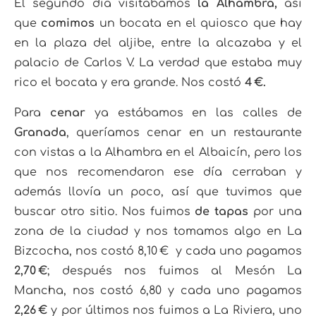
El segundo día visitábamos
la Alhambra,
así
que
comimos
un bocata en el quiosco que hay
en la plaza del aljibe, entre la alcazaba y el
palacio de Carlos V. La verdad que estaba muy
rico el bocata y era grande. Nos costó
4 €.
Para
cenar
ya estábamos en las calles de
Granada
, queríamos cenar en un restaurante
con vistas a la Alhambra en el Albaicín, pero los
que nos recomendaron ese día cerraban y
además llovía un poco, así que tuvimos que
buscar otro sitio. Nos fuimos
de tapas
por una
zona de la ciudad y nos tomamos algo en La
Bizcocha, nos costó 8,10 € y cada uno pagamos
2,70 €
; después nos fuimos al Mesón La
Mancha, nos costó 6,80 y cada uno pagamos
2,26 €
y por últimos nos fuimos a La Riviera, uno