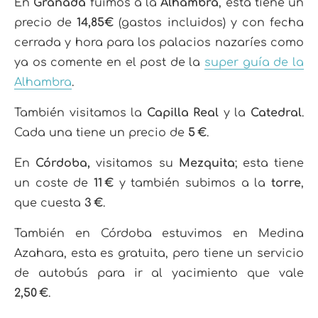
En
Granada
fuimos a la
Alhambra
, esta tiene un
precio de
14,85€
(gastos incluidos) y con fecha
cerrada y hora para los palacios nazaríes como
ya os comente en el post de la
super guía de la
Alhambra
.
También visitamos la
Capilla Real
y la
Catedral
.
Cada una tiene un precio de
5 €
.
En
Córdoba,
visitamos su
Mezquita
; esta tiene
un coste de
11 €
y también subimos a la
torre
,
que cuesta
3 €
.
También en Córdoba estuvimos en Medina
Azahara, esta es gratuita, pero tiene un servicio
de autobús para ir al yacimiento que vale
2,50 €
.