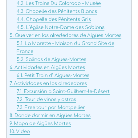
4.2.
Les Trains Du Colorado – Musée
4.3.
Chapelle des Pénitents Blancs
4.4.
Chapelle des Pénitents Gris
4.5.
L’église Notre-Dame des Sablons
5.
Que ver en los alrededores de Aigües Mortes
5.1.
La Marette – Maison du Grand Site de
France
5.2.
Salinas de Aigues-Mortes
6.
Actividades en Aigües Mortes
6.1.
Petit Train d’ Aigues-Mortes
7.
Actividades en los alrededores
7.1.
Excursión a Saint-Guilhem-le-Désert
7.2.
Tour de vinos y ostras
7.3.
Free tour por Montpellier
8.
Donde dormir en Aigües Mortes
9.
Mapa de Aigües Mortes
10.
Video