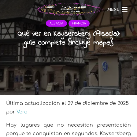
MENU
ALSACIA
FRANCIA
Qué ver en Kaysersberg (Alsacia):
guía completa {incluye mapa}
Última actualización el 29 de diciembre de 2025
por
Vero
Hay lugares que no necesitan presentación
porque te conquistan en segundos. Kaysersberg