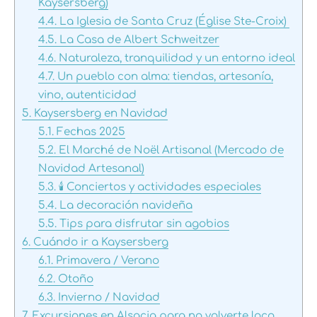
Kaysersberg)
4.4.
La Iglesia de Santa Cruz (Église Ste-Croix)
4.5.
La Casa de Albert Schweitzer
4.6.
Naturaleza, tranquilidad y un entorno ideal
4.7.
Un pueblo con alma: tiendas, artesanía,
vino, autenticidad
5.
Kaysersberg en Navidad
5.1.
Fechas 2025
5.2.
El Marché de Noël Artisanal (Mercado de
Navidad Artesanal)
5.3.
🕯️ Conciertos y actividades especiales
5.4.
La decoración navideña
5.5.
Tips para disfrutar sin agobios
6.
Cuándo ir a Kaysersberg
6.1.
Primavera / Verano
6.2.
Otoño
6.3.
Invierno / Navidad
7.
Excursiones en Alsacia para no volverte loco