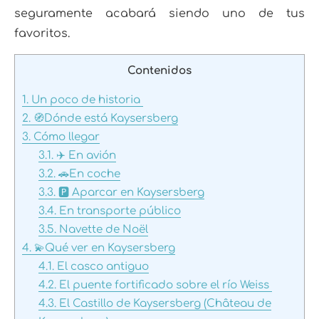
seguramente acabará siendo uno de tus
favoritos.
Contenidos
1.
Un poco de historia
2.
🧭Dónde está Kaysersberg
3.
Cómo llegar
3.1.
✈️ En avión
3.2.
🚗En coche
3.3.
🅿️ Aparcar en Kaysersberg
3.4.
En transporte público
3.5.
Navette de Noël
4.
💫Qué ver en Kaysersberg
4.1.
El casco antiguo
4.2.
El puente fortificado sobre el río Weiss
4.3.
El Castillo de Kaysersberg (Château de