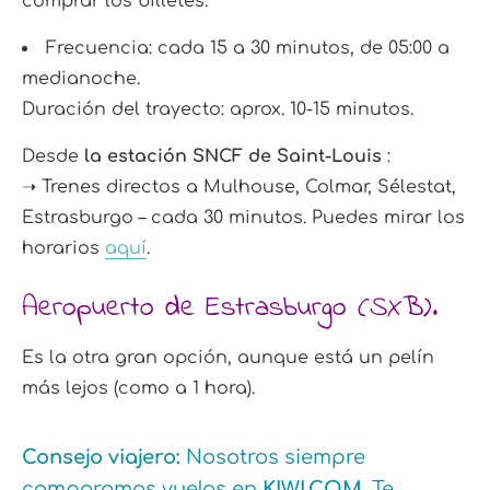
comprar los billetes.
Frecuencia:
cada 15 a 30 minutos, de 05:00 a
medianoche.
Duración del trayecto: aprox. 10-15 minutos.
Desde
la estación SNCF de Saint-Louis
:
➝ Trenes directos a Mulhouse, Colmar, Sélestat,
Estrasburgo – cada 30 minutos. Puedes mirar los
horarios
aquí
.
Aeropuerto de Estrasburgo (SXB).
Es la otra gran opción, aunque está un pelín
más lejos (como a 1 hora).
Consejo viajero:
Nosotros siempre
comparamos vuelos en
KIWI.COM
. Te