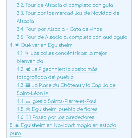
3.2.
Tour de Alsacia al completo con guía
3.3.
Tour por los mercadillos de Navidad de
Alsacia
3.4.
Tour por Alsacia + Cata de vinos
3.5.
Tour de Alsacia al completo con audioguía
4.
🌟 Qué ver en Eguisheim
4.1.
🌀 Las calles concéntricas: la mejor
bienvenida
4.2.
🕊 Le Pigeonnier: la casita más
fotografiada del pueblo
4.3.
🏰 La Place du Château y la Capilla de
Saint-Léon IX
4.4.
⛪ Iglesia Saints-Pierre-et-Paul
4.5.
🌼 Eguisheim, pueblo de flores
4.6.
🚶‍♀️ Paseo por los alrededores
5.
🎄 Eguisheim en Navidad: magia en estado
puro