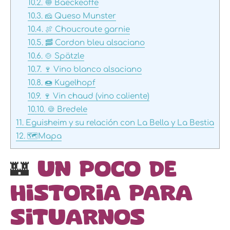
10.2.
🧅 Baeckeoffe
10.3.
🧀 Queso Munster
10.4.
🍖 Choucroute garnie
10.5.
🥓 Cordon bleu alsaciano
10.6.
🍲 Spätzle
10.7.
🍷 Vino blanco alsaciano
10.8.
🍩 Kugelhopf
10.9.
🍷 Vin chaud (vino caliente)
10.10.
🍪 Bredele
11.
Eguisheim y su relación con La Bella y La Bestia
12.
🗺️Mapa
🏰
Un poco de
historia para
situarnos