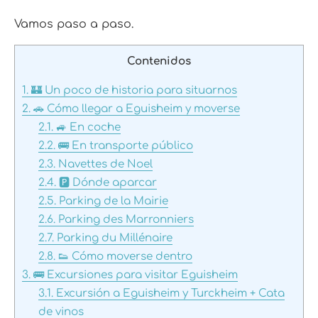
Vamos paso a paso.
Contenidos
1.
🏰 Un poco de historia para situarnos
2.
🚗 Cómo llegar a Eguisheim y moverse
2.1.
🚙 En coche
2.2.
🚌 En transporte público
2.3.
Navettes de Noel
2.4.
🅿 Dónde aparcar
2.5.
Parking de la Mairie
2.6.
Parking des Marronniers
2.7.
Parking du Millénaire
2.8.
👟 Cómo moverse dentro
3.
🚌 Excursiones para visitar Eguisheim
3.1.
Excursión a Eguisheim y Turckheim + Cata
de vinos