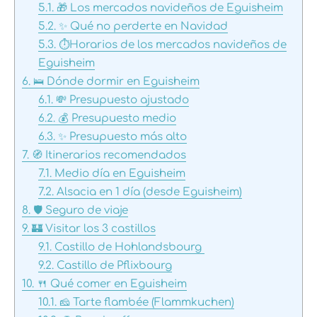
5.1.
🎁 Los mercados navideños de Eguisheim
5.2.
✨ Qué no perderte en Navidad
5.3.
⏱️Horarios de los mercados navideños de
Eguisheim
6.
🛌 Dónde dormir en Eguisheim
6.1.
💸 Presupuesto ajustado
6.2.
💰 Presupuesto medio
6.3.
✨ Presupuesto más alto
7.
🧭 Itinerarios recomendados
7.1.
Medio día en Eguisheim
7.2.
Alsacia en 1 día (desde Eguisheim)
8.
🛡️ Seguro de viaje
9.
🏰 Visitar los 3 castillos
9.1.
Castillo de Hohlandsbourg
9.2.
Castillo de Pflixbourg
10.
🍴 Qué comer en Eguisheim
10.1.
🧀 Tarte flambée (Flammkuchen)