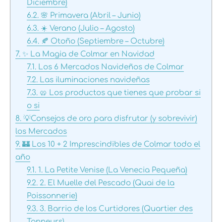
Diciembre)
6.2.
🌸 Primavera (Abril – Junio)
6.3.
☀️ Verano (Julio – Agosto)
6.4.
🍂 Otoño (Septiembre – Octubre)
7.
✨ La Magia de Colmar en Navidad
7.1.
Los 6 Mercados Navideños de Colmar
7.2.
Las iluminaciones navideñas
7.3.
🥨 Los productos que tienes que probar si
o si
8.
💡Consejos de oro para disfrutar (y sobrevivir)
los Mercados
9.
🏰 Los 10 + 2 Imprescindibles de Colmar todo el
año
9.1.
1. La Petite Venise (La Venecia Pequeña)
9.2.
2. El Muelle del Pescado (Quai de la
Poissonnerie)
9.3.
3. Barrio de los Curtidores (Quartier des
Tanneurs)