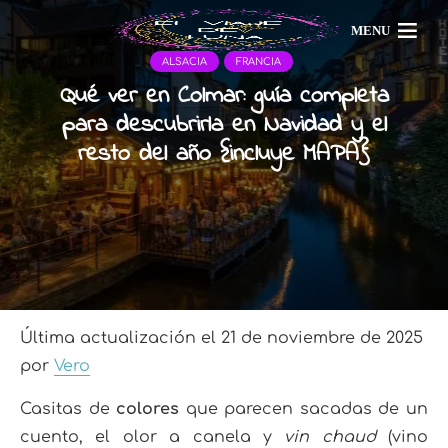
MENU
ALSACIA
FRANCIA
Qué ver en Colmar: guía completa
para descubrirla en Navidad y el
resto del año {incluye MAPA}
Última actualización el 21 de noviembre de 2025
por
Vero
Casitas de
colores
que parecen sacadas de un
cuento, el olor a canela y
vin chaud
(vino