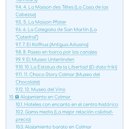
9.4.
4. La Maison des Têtes (La Casa de las
Cabezas)
9.5.
5. La Maison Pfister
9.6.
6. La Colegiata de San Martín (La
“Catedral”)
9.7.
7. El Koïfhus (Antigua Aduana)
9.8.
8. Paseo en barca por los canales
9.9.
9. El Museo Unterlinden
9.10.
10. La Estatua de la Libertad (El dato friki)
9.11.
11. Choco‑Story Colmar (Museo del
Chocolate)
9.12.
12. Museo del Vino
10.
🏨 Alojamiento en Colmar
10.1.
Hoteles con encanto en el centro histórico
10.2.
Gama media (La mejor relación calidad-
precio)
10.3.
Alojamiento barato en Colmar