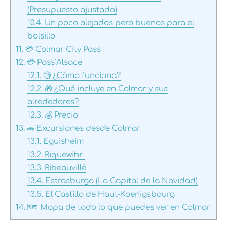
(Presupuesto ajustado)
10.4.
Un poco alejados pero buenos para el
bolsillo
11.
💳 Colmar City Pass
12.
💳 Pass’Alsace
12.1.
🧐 ¿Cómo funciona?
12.2.
🎁 ¿Qué incluye en Colmar y sus
alrededores?
12.3.
💰 Precio
13.
🚗 Excursiones desde Colmar
13.1.
Eguisheim
13.2.
Riquewihr
13.3.
Ribeauvillé
13.4.
Estrasburgo (La Capital de la Navidad)
13.5.
El Castillo de Haut-Koenigsbourg
14.
🗺️ Mapa de todo lo que puedes ver en Colmar