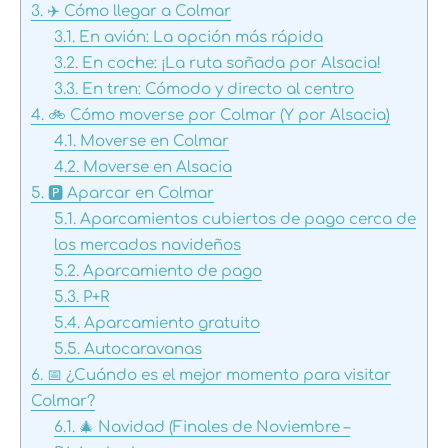
3.
✈️ Cómo llegar a Colmar
3.1.
En avión: La opción más rápida
3.2.
En coche: ¡La ruta soñada por Alsacia!
3.3.
En tren: Cómodo y directo al centro
4.
🚲 Cómo moverse por Colmar (Y por Alsacia)
4.1.
Moverse en Colmar
4.2.
Moverse en Alsacia
5.
🅿️ Aparcar en Colmar
5.1.
Aparcamientos cubiertos de pago cerca de
los mercados navideños
5.2.
Aparcamiento de pago
5.3.
P+R
5.4.
Aparcamiento gratuito
5.5.
Autocaravanas
6.
📅 ¿Cuándo es el mejor momento para visitar
Colmar?
6.1.
🎄 Navidad (Finales de Noviembre –