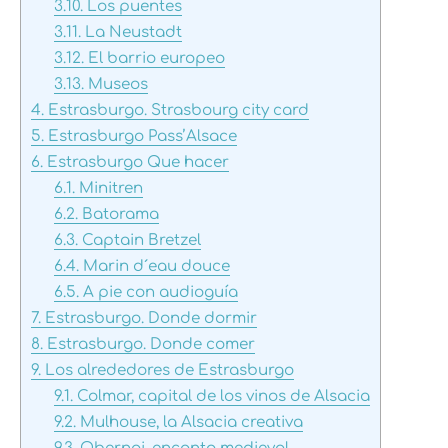
3.10.
Los puentes
3.11.
La Neustadt
3.12.
El barrio europeo
3.13.
Museos
4.
Estrasburgo. Strasbourg city card
5.
Estrasburgo Pass’Alsace
6.
Estrasburgo Que hacer
6.1.
Minitren
6.2.
Batorama
6.3.
Captain Bretzel
6.4.
Marin d´eau douce
6.5.
A pie con audioguía
7.
Estrasburgo. Donde dormir
8.
Estrasburgo. Donde comer
9.
Los alrededores de Estrasburgo
9.1.
Colmar, capital de los vinos de Alsacia
9.2.
Mulhouse, la Alsacia creativa