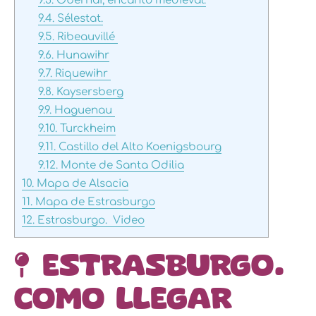
9.3.
Obernai, encanto medieval.
9.4.
Sélestat.
9.5.
Ribeauvillé
9.6.
Hunawihr
9.7.
Riquewihr
9.8.
Kaysersberg
9.9.
Haguenau
9.10.
Turckheim
9.11.
Castillo del Alto Koenigsbourg
9.12.
Monte de Santa Odilia
10.
Mapa de Alsacia
11.
Mapa de Estrasburgo
12.
Estrasburgo. Video
Estrasburgo.
Como llegar