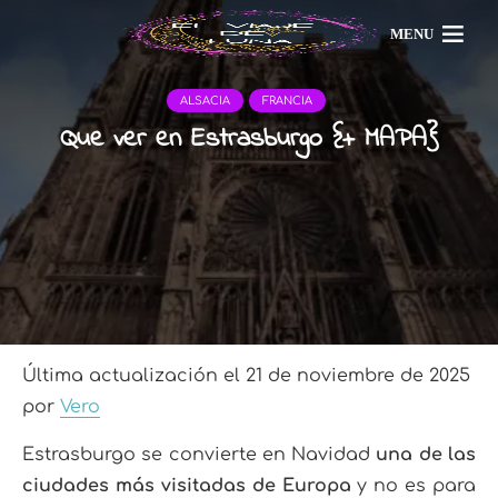
MENU
ALSACIA
FRANCIA
Que ver en Estrasburgo {+ MAPA}
Última actualización el 21 de noviembre de 2025
por
Vero
Estrasburgo se convierte en Navidad
una de las
ciudades más visitadas de Europa
y no es para